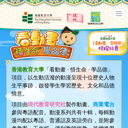
香港教育大學
「看動畫 · 悟生命 · 學品德」
項目，以生動活潑的動漫呈現十位歷史人物
生平事跡，啟發學生學習歷史、文化和品德
情意。
項目由
現代教育研究社
製作動畫、
商業電台
參與粵語配音。動漫系列共有十輯，每輯動
漫均配以粵語、普通話及英語旁白，並附參